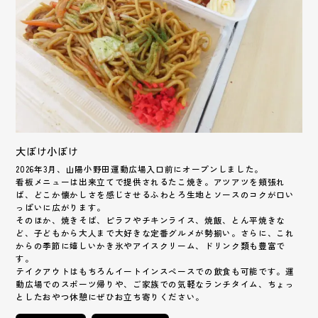
大ぼけ小ぼけ
2026年3月、山陽小野田運動広場入口前にオープンしました。
看板メニューは出来立てで提供されるたこ焼き。アツアツを頬張れ
ば、どこか懐かしさを感じさせるふわとろ生地とソースのコクが口い
っぱいに広がります。
そのほか、焼きそば、ピラフやチキンライス、焼飯、とん平焼きな
ど、子どもから大人まで大好きな定番グルメが勢揃い。さらに、これ
からの季節に嬉しいかき氷やアイスクリーム、ドリンク類も豊富で
す。
テイクアウトはもちろんイートインスペースでの飲食も可能です。運
動広場でのスポーツ帰りや、ご家族での気軽なランチタイム、ちょっ
としたおやつ休憩にぜひお立ち寄りください。