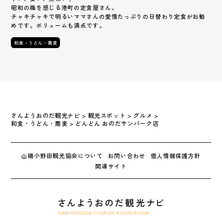
昭和の趣を感じる港町の定食屋さん。
チャキチャキで明るいママさんの愛情たっぷりの日替わり定食がお勧
めです。ボリュームも満点です。
和食・うどん・蕎麦
さんようおのだ観光ナビ
>
観光スポット
>
グルメ
>
和食・うどん・蕎麦
>
どんどん おのだサンパーク店
山陽小野田観光協会について
お問い合わせ
個人情報保護方針
関連サイト