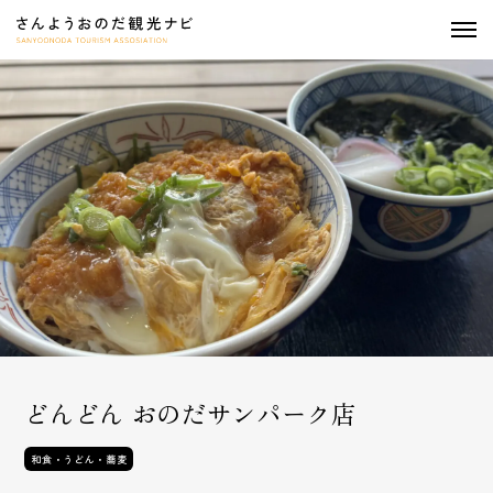
togg
navi
どんどん おのだサンパーク店
和食・うどん・蕎麦