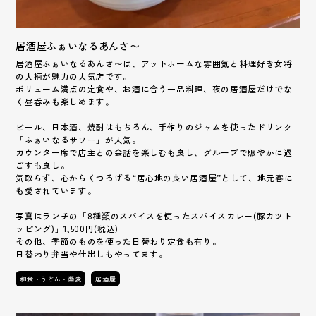
居酒屋ふぁいなるあんさ〜
居酒屋ふぁいなるあんさ〜は、アットホームな雰囲気と料理好き女将
の人柄が魅力の人気店です。
ボリューム満点の定食や、お酒に合う一品料理、夜の居酒屋だけでな
く昼呑みも楽しめます。
ビール、日本酒、焼酎はもちろん、手作りのジャムを使ったドリンク
「ふぁいなるサワー」が人気。
カウンター席で店主との会話を楽しむも良し、グループで賑やかに過
ごすも良し。
気取らず、心からくつろげる“居心地の良い居酒屋”として、地元客に
も愛されています。
写真はランチの「8種類のスパイスを使ったスパイスカレー(豚カツト
ッピング)」1,500円(税込)
その他、季節のものを使った日替わり定食も有り。
日替わり弁当や仕出しもやってます。
和食・うどん・蕎麦
居酒屋