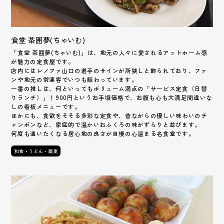
食堂 茶囲夢(ちゃいむ)
「食堂 茶囲夢(ちゃいむ)」は、地元の人々に愛されるアットホーム感
が魅力の定食屋です。
店内にはレノファ山口の選手のサインが所狭しと飾られており、ファ
ンや地元の常連客でいつも賑わっています。
一番の推しは、何といってもボリューム満点の「サービス定食（日替
りランチ）」！900円というお手頃価格で、お腹も心も大満足間違いな
しの看板メニューです。
ほかにも、食欲をそそる多彩な定食や、昔ながらの優しい味わいのチ
ャンポンなど、家庭的で温かいおふくろの味がずらりと並びます。
何度も通いたくなる居心地の良さが自慢の心温まる名食堂です。
和食・うどん・蕎麦