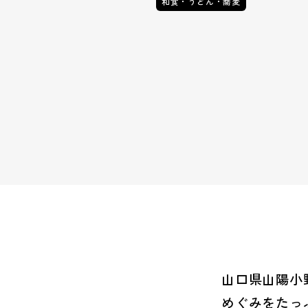
和食・うどん・蕎麦
山口県山陽小
めぐみをたっ