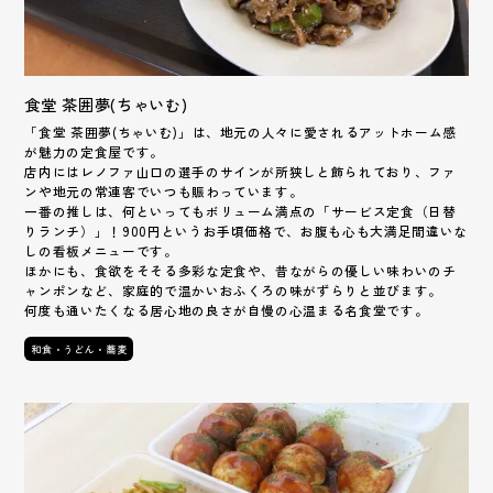
食堂 茶囲夢(ちゃいむ)
「食堂 茶囲夢(ちゃいむ)」は、地元の人々に愛されるアットホーム感
が魅力の定食屋です。
店内にはレノファ山口の選手のサインが所狭しと飾られており、ファ
ンや地元の常連客でいつも賑わっています。
一番の推しは、何といってもボリューム満点の「サービス定食（日替
りランチ）」！900円というお手頃価格で、お腹も心も大満足間違いな
しの看板メニューです。
ほかにも、食欲をそそる多彩な定食や、昔ながらの優しい味わいのチ
ャンポンなど、家庭的で温かいおふくろの味がずらりと並びます。
何度も通いたくなる居心地の良さが自慢の心温まる名食堂です。
和食・うどん・蕎麦