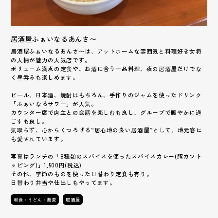
居酒屋ふぁいなるあんさ〜
居酒屋ふぁいなるあんさ〜は、アットホームな雰囲気と料理好き女将
の人柄が魅力の人気店です。
ボリューム満点の定食や、お酒に合う一品料理、夜の居酒屋だけでな
く昼呑みも楽しめます。
ビール、日本酒、焼酎はもちろん、手作りのジャムを使ったドリンク
「ふぁいなるサワー」が人気。
カウンター席で店主との会話を楽しむも良し、グループで賑やかに過
ごすも良し。
気取らず、心からくつろげる“居心地の良い居酒屋”として、地元客に
も愛されています。
写真はランチの「8種類のスパイスを使ったスパイスカレー(豚カツト
ッピング)」1,500円(税込)
その他、季節のものを使った日替わり定食も有り。
日替わり弁当や仕出しもやってます。
和食・うどん・蕎麦
居酒屋