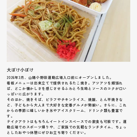
大ぼけ小ぼけ
2026年3月、山陽小野田運動広場入口前にオープンしました。
看板メニューは出来立てで提供されるたこ焼き。アツアツを頬張れ
ば、どこか懐かしさを感じさせるふわとろ生地とソースのコクが口い
っぱいに広がります。
そのほか、焼きそば、ピラフやチキンライス、焼飯、とん平焼きな
ど、子どもから大人まで大好きな定番グルメが勢揃い。さらに、これ
からの季節に嬉しいかき氷やアイスクリーム、ドリンク類も豊富で
す。
テイクアウトはもちろんイートインスペースでの飲食も可能です。運
動広場でのスポーツ帰りや、ご家族での気軽なランチタイム、ちょっ
としたおやつ休憩にぜひお立ち寄りください。