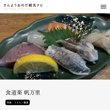
togg
navi
食道楽 帆万里
和食・うどん・蕎麦