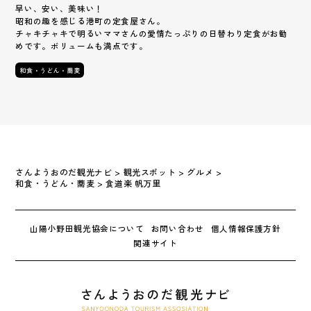
早い、安い、美味い！
昭和の趣を感じる港町の定食屋さん。
チャキチャキで明るいママさんの愛情たっぷりの日替わり定食がお勧
めです。ボリュームも満点です。
和食・うどん・蕎麦
さんようおのだ観光ナビ
>
観光スポット
>
グルメ
>
和食・うどん・蕎麦
>
食道楽 帆万里
山陽小野田観光協会について
お問い合わせ
個人情報保護方針
関連サイト