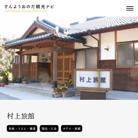
togg
navi
村上旅館
和食・うどん・蕎麦
宿泊・入浴
ホテル・旅館