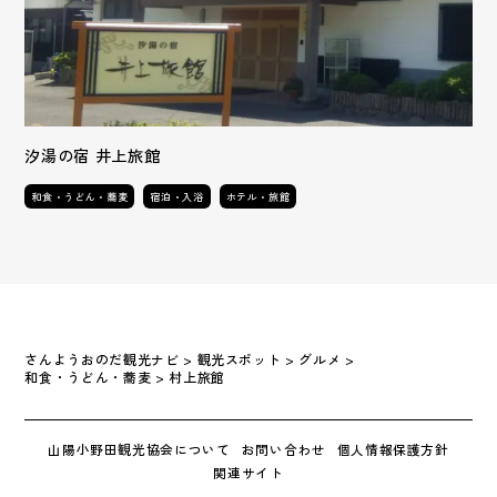
汐湯の宿 井上旅館
和食・うどん・蕎麦
宿泊・入浴
ホテル・旅館
さんようおのだ観光ナビ
>
観光スポット
>
グルメ
>
和食・うどん・蕎麦
>
村上旅館
山陽小野田観光協会について
お問い合わせ
個人情報保護方針
関連サイト