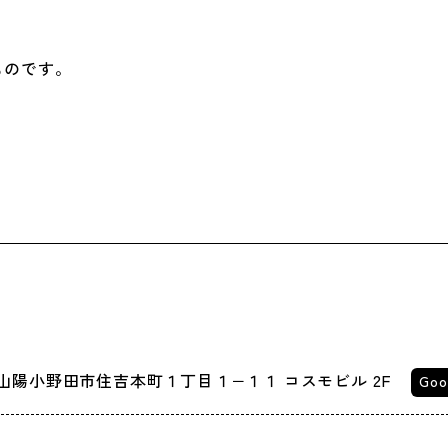
ものです。
山口県山陽小野田市住吉本町１丁目１−１１ コスモビル 2F
Goo