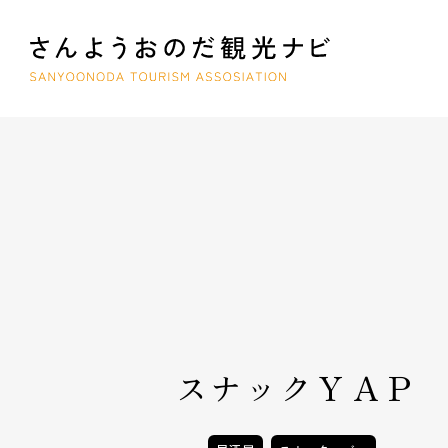
スナックＹＡＰ