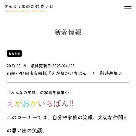
togg
navi
新着情報
お知らせ
2023.06.19 最終更新日:2025/04/08
山陽小野田市広報紙「えがおがいちばん！！」随時募集☺
「みんなの笑顔」の写真を募集中！
え
が
お
が
いちばん!!
このコーナーでは、自分や家族の笑顔、大切な仲間と
の思い出の笑顔、