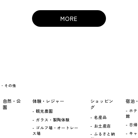
MORE
ト・その他
自然・公
体験・レジャー
ショッピン
宿泊
園
グ
ホテ
観光農園
館
名産品
ガラス・製陶体験
日帰
お土産店
ゴルフ場・オートレー
ス場
キャ
ふるさと納