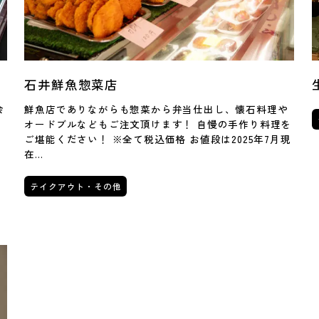
石井鮮魚惣菜店
会
鮮魚店でありながらも惣菜から弁当仕出し、懐石料理や
て
オードブルなどもご注文頂けます！ 自慢の手作り料理を
ご堪能ください！ ※全て税込価格 お値段は2025年7月現
在…
テイクアウト・その他