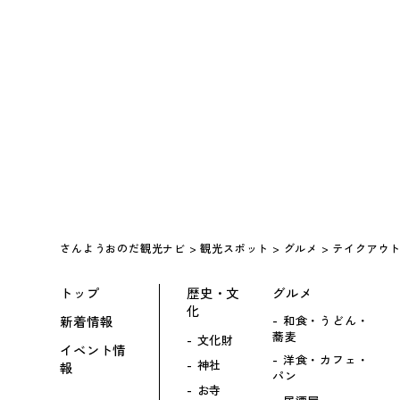
さんようおのだ観光ナビ
>
観光スポット
>
グルメ
>
テイクアウ
トップ
歴史・文
グルメ
化
新着情報
和食・うどん・
蕎麦
文化財
イベント情
洋食・カフェ・
神社
報
パン
お寺