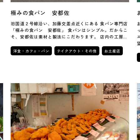
極みの食パン 安都佐
ま
旧国道２号線沿い、加藤交差点近くにある 食パン専門店
、
「極みの食パン 安都佐」 食パンはシンプル。だからこ
ー
そ、安都佐は素材と製法にこだわります。 店内の工房…
洋食・カフェ・パン
テイクアウト・その他
お土産店