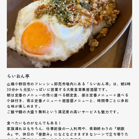
らいおん亭
山陽小野田市のフレッシュ卸売市場内にある「らいおん亭」は、朝6時
30分から元気いっぱいに営業する大衆食堂兼居酒屋です。
朝は定番のメニューの他に選べる朝定食、昼は定番メニュー＋選べる
小鉢付き、夜は定番メニュー＋居酒屋メニューと、時間帯ごとに多彩
な味が楽しめます。
ご飯や麺の大盛り無料という満足度の高いサービスも魅力です。
食べたいものがなんでもある！
家族連れはもちろん、仕事前後の一人利用や、夜勤終わりの『朝飲
み』や、休日の『昼飲み』になどなどさまざまなシーンで立ち寄りた