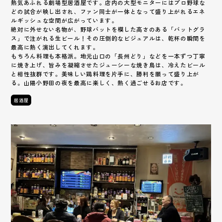
熱気あふれる劇場型居酒屋です。店内の大型モニターにはプロ野球な
どの試合が映し出され、ファン同士が一体となって盛り上がれるエネ
ルギッシュな空間が広がっています。
絶対に外せない名物が、野球バットを模した高さのある「バットグラ
ス」で注がれる生ビール！その圧倒的なビジュアルは、乾杯の瞬間を
最高に熱く演出してくれます。
もちろん料理も本格派。地元山口の「長州どり」などを一本ずつ丁寧
に焼き上げ、旨みを凝縮させたジューシーな焼き鳥は、冷えたビール
と相性抜群です。美味しい鶏料理を片手に、勝利を願って盛り上が
る。山陽小野田の夜を最高に楽しく、熱く過ごせるお店です。
居酒屋