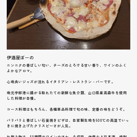
伊酒屋ぼーの
ニンニクの香ばしい匂い、チーズのとろける甘い香り、ワインのふく
よかなアロマ。
心地良いジャズが流れるイタリアン・レストラン・バーです。
地元宇部港に揚がる取れたての新鮮な魚介類、山口県産高森牛を使用
した料理が自慢。
コース料理はもちろん、各種単品料理で旬の味、定番の味をどうぞ。
パリパリと香ばしい石釜焼きピザは、自家製生地を500℃の高温でいっ
きに焼き上げたクリスピーさが人気。
お飲み物は、50種類のワインのほか、久保田、佐藤など日本酒、焼酎