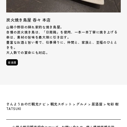
炭火焼き鳥屋 呑々 本店
山陽小野田の隠れ家的な焼き鳥屋。
自慢の炭火焼き鳥は、「日南鶏」を使用、一本一本丁寧に焼き上げる
串は、素材の旨味を最大限に引き出す。
豊富なお酒と旨い肴で、仕事帰りに、仲間と、家族と、至福のひとと
きを。
大人数での宴会にも対応。
居酒屋
さんようおのだ観光ナビ
>
観光スポット
>
グルメ
>
居酒屋
>
旬彩 樹
TATSUKI
山陽小野田観光協会について
お問い合わせ
個人情報保護方針