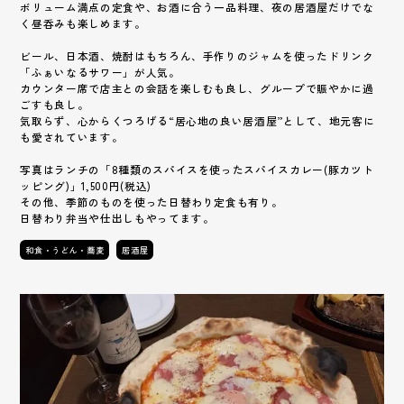
ボリューム満点の定食や、お酒に合う一品料理、夜の居酒屋だけでな
く昼呑みも楽しめます。
ビール、日本酒、焼酎はもちろん、手作りのジャムを使ったドリンク
「ふぁいなるサワー」が人気。
カウンター席で店主との会話を楽しむも良し、グループで賑やかに過
ごすも良し。
気取らず、心からくつろげる“居心地の良い居酒屋”として、地元客に
も愛されています。
写真はランチの「8種類のスパイスを使ったスパイスカレー(豚カツト
ッピング)」1,500円(税込)
その他、季節のものを使った日替わり定食も有り。
日替わり弁当や仕出しもやってます。
和食・うどん・蕎麦
居酒屋