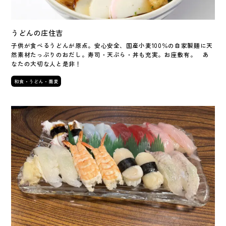
うどんの庄住吉
子供が食べるうどんが原点。安心安全、国産小麦100％の自家製麺に天
然素材たっぷりのおだし。寿司・天ぷら・丼も充実。お座敷有。 あ
なたの大切な人と是非！
和食・うどん・蕎麦