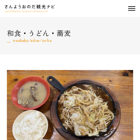
togg
navi
和食・うどん・蕎麦
washuku/udon/soba